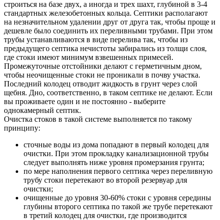
строиться на базе двух, а иногда и трех шахт, глубиной в 3-4
стандартных железобетонных кольца. Септики располагают
на незначительном удалении друг от друга так, чтобы проще и
дешевле было соединить их переливными трубами. При этом
трубы устанавливаются в виде перелива так, чтобы из
предыдущего септика нечистоты забирались из толщи слоя,
где стоки имеют минимум взвешенных примесей.
Промежуточные отстойники делают с герметичным дном,
чтобы неочищенные стоки не проникали в почву участка.
Последний колодец отводит жидкость в грунт через слой
щебня. Дно, соответственно, в таком септике не делают. Если
вы проживаете один и не постоянно - выберите
однокамерный септик.
Очистка стоков в такой системе выполняется по такому
принципу:
сточные воды из дома попадают в первый колодец для
очистки. При этом прокладку канализационной трубы
следует выполнять ниже уровня промерзания грунта;
по мере наполнения первого септика через переливную
трубу стоки перетекают во второй резервуар для
очистки;
очищенные до уровня 30-60% стоки с уровня середины
глубины второго септика по такой же трубе перетекают
в третий колодец для очистки, где производится