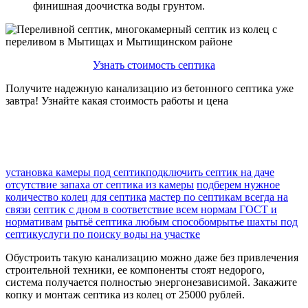
финишная доочистка воды грунтом.
Узнать стоимость септика
Получите надежную канализацию из бетонного септика уже
завтра! Узнайте какая стоимость работы и цена
установка камеры под септик
подключить септик на даче
отсутствие запаха от септика из камеры
подберем нужное
количество колец для септика
мастер по септикам всегда на
связи
септик с дном в соответствие всем нормам ГОСТ и
нормативам
рытьё септика любым способом
рытье шахты под
септик
услуги по поиску воды на участке
Обустроить такую канализацию можно даже без привлечения
строительной техники, ее компоненты стоят недорого,
система получается полностью энергонезависимой. Закажите
копку и монтаж септика из колец от 25000 рублей.